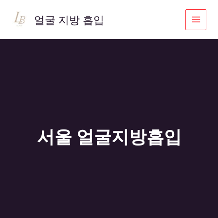
콘
텐
얼굴 지방 흡입
츠
로
건
너
뛰
기
서울 얼굴지방흡입