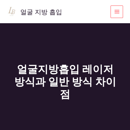
콘
텐
얼굴 지방 흡입
츠
로
건
너
뛰
기
얼굴지방흡입 레이저
방식과 일반 방식 차이
점