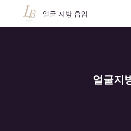
콘
텐
얼굴 지방 흡입
츠
로
건
너
뛰
기
얼굴지방