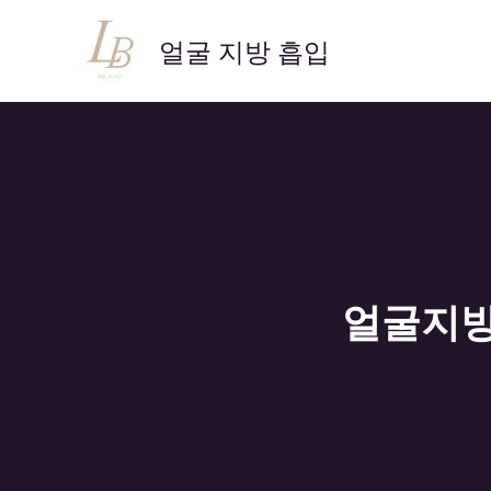
콘
텐
얼굴 지방 흡입
츠
로
건
너
뛰
기
얼굴지방