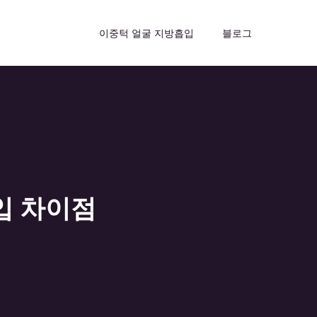
이중턱 얼굴 지방흡입
블로그
입 차이점