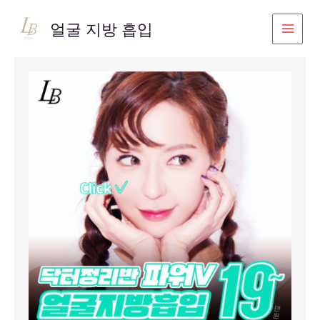
콘
텐
얼굴 지방 흡입
츠
로
건
너
뛰
기