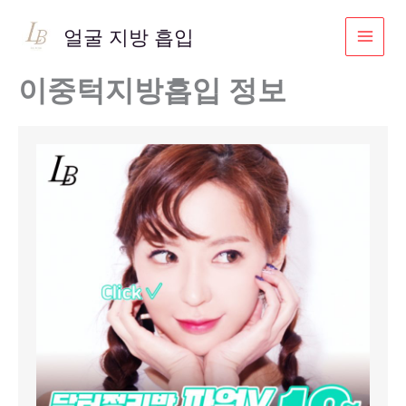
콘
텐
얼굴 지방 흡입
츠
로
이중턱지방흡입 정보
건
너
뛰
기