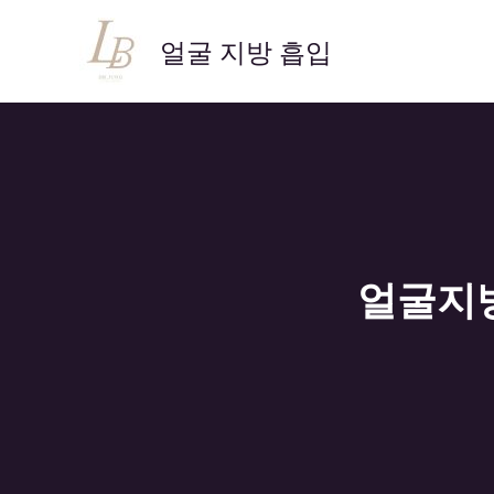
콘
텐
얼굴 지방 흡입
츠
로
건
너
뛰
기
얼굴지방