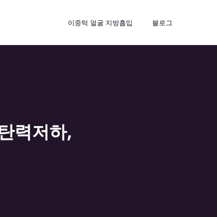
이중턱 얼굴 지방흡입
블로그
(탄력저하,