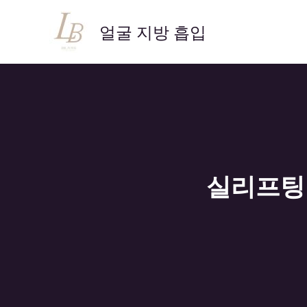
콘
텐
얼굴 지방 흡입
츠
로
건
너
뛰
기
실리프팅 