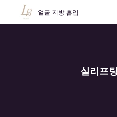
콘
텐
얼굴 지방 흡입
츠
로
건
너
뛰
기
실리프팅 