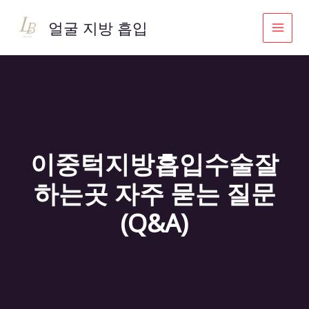
콘
텐
얼굴 지방 흡입
츠
로
건
너
뛰
기
이중턱지방흡입수술잘
하는곳 자주 묻는 질문
(Q&A)