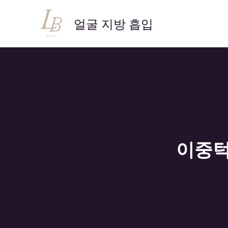
콘
텐
얼굴 지방 흡입
츠
로
건
너
뛰
기
이중턱