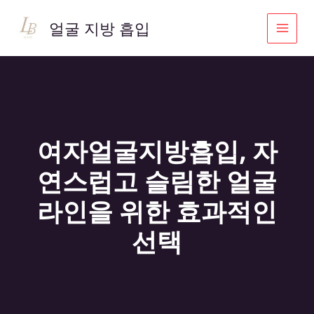
콘
텐
얼굴 지방 흡입
츠
로
건
너
뛰
기
여자얼굴지방흡입, 자
연스럽고 슬림한 얼굴
라인을 위한 효과적인
선택