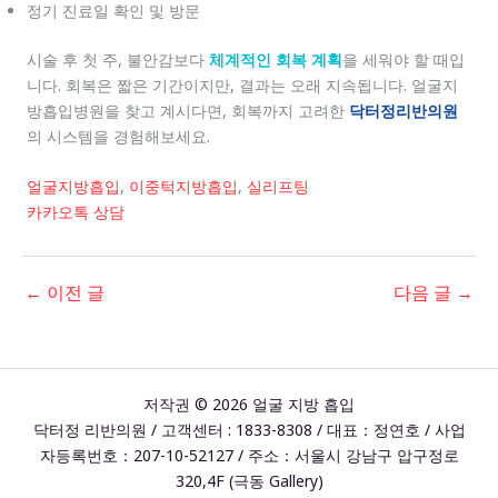
정기 진료일 확인 및 방문
시술 후 첫 주, 불안감보다
체계적인 회복 계획
을 세워야 할 때입
니다. 회복은 짧은 기간이지만, 결과는 오래 지속됩니다. 얼굴지
방흡입병원을 찾고 계시다면, 회복까지 고려한
닥터정리반의원
의 시스템을 경험해보세요.
얼굴지방흡입
,
이중턱지방흡입
,
실리프팅
카카오톡 상담
←
이전 글
다음 글
→
저작권 © 2026 얼굴 지방 흡입
닥터정 리반의원 / 고객센터 : 1833-8308 / 대표：정연호 / 사업
자등록번호：207-10-52127 / 주소：서울시 강남구 압구정로
320,4F (극동 Gallery)