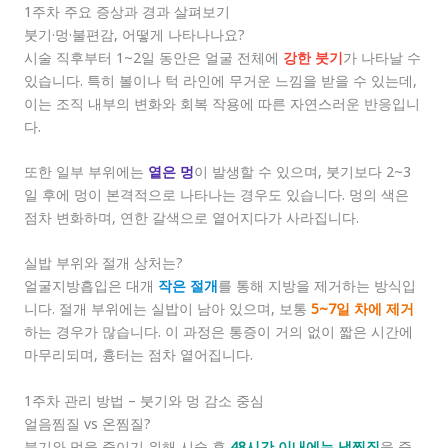
1주차 주요 증상과 경과 살펴보기
붓기·멍·불편감, 어떻게 나타나나요?
시술 직후부터 1~2일 동안은 얼굴 전체에
강한 붓기
가 나타날 수
있습니다. 특히 볼이나 턱 라인에 무거운 느낌을 받을 수 있는데,
이는 조직 내부의 변화와 회복 작용에 따른 자연스러운 반응입니
다.
또한 일부 부위에는
옅은 멍
이 발생할 수 있으며, 붓기보다 2~3
일 후에 멍이 본격적으로 나타나는 경우도 있습니다. 멍의 색은
점차 변화하며, 연한 갈색으로 옅어지다가 사라집니다.
실밥 부위와 절개 상처는?
얼굴지방흡입은 대개
작은 절개
를 통해 지방을 제거하는 방식입
니다. 절개 부위에는 실밥이 남아 있으며, 보통
5~7일 차에 제거
하는 경우가 많습니다. 이 과정은 통증이 거의 없이 짧은 시간에
마무리되며, 흉터는 점차 옅어집니다.
1주차 관리 방법 – 붓기와 멍 감소 중심
얼음찜질 vs 온찜질?
붓기와 멍을 줄이기 위해 시술 후
48시간 이내에는 냉찜질
을 중