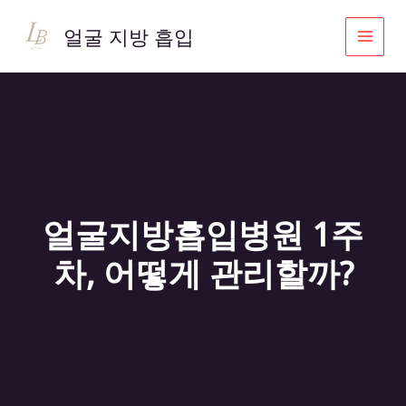
콘
텐
얼굴 지방 흡입
츠
로
건
너
뛰
기
얼굴지방흡입병원 1주
차, 어떻게 관리할까?