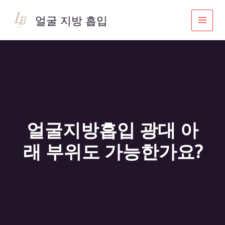
콘
텐
얼굴 지방 흡입
츠
로
건
너
뛰
기
얼굴지방흡입 광대 아
래 부위도 가능한가요?