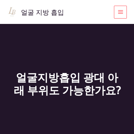
콘
텐
얼굴 지방 흡입
츠
로
건
너
뛰
기
얼굴지방흡입 광대 아
래 부위도 가능한가요?