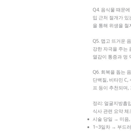
Q4. 음식물 때문
입 근처 절개가 있
을 통해 위생을 철
Q5. 맵고 뜨거운
강한 자극을 주는
열감이 통증과 멍 
Q6. 회복을 돕는
단백질, 비타민 C,
프 등이 추천되며
정리: 얼굴지방흡입
식사 관련 요약 
시술 당일 → 미음,
1~3일차 → 부드