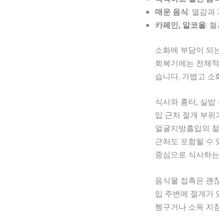
매운 음식
: 열감과
카페인, 알코올
: 
소화에 부담이 되
회복기에는 전체적
습니다. 가볍고 소
식사와 흉터, 실밥
입 근처 절개 부위
얼굴지방흡입의 절
근처도 포함될 수 
중심으로 식사하는
음식물 접촉은 괜
입 주변에 절개가
헹구거나 소독 지침