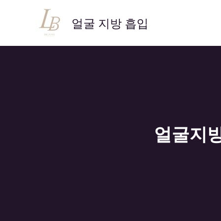
콘
텐
얼굴 지방 흡입
츠
로
건
너
뛰
기
얼굴지방