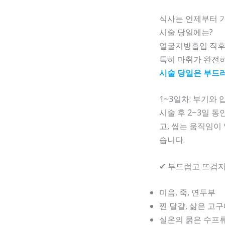
식사는 언제부터 
시술 당일에는?
얼굴지방흡입 직후
특히 마취가 완전히
시술 당일은 부드러
1~3일차: 부기와 
시술 후 2~3일 
고, 씹는 움직임이
습니다.
✔ 부드럽고 뜨겁지
미음, 죽, 연두부
찐 달걀, 삶은 고
실온의 묽은 수프