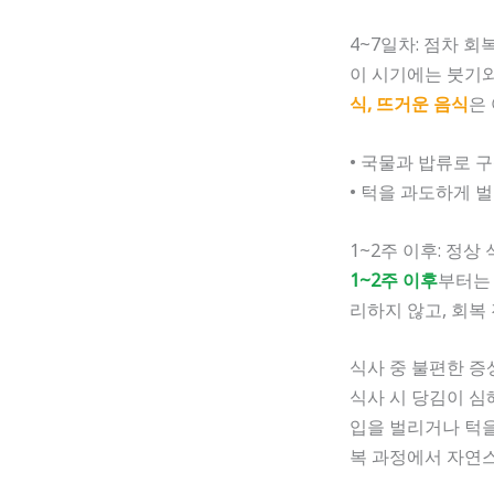
4~7일차: 점차 회
이 시기에는 붓기
식, 뜨거운 음식
은
• 국물과 밥류로 
• 턱을 과도하게 
1~2주 이후: 정상
1~2주 이후
부터는
리하지 않고, 회복
식사 중 불편한 증
식사 시 당김이 심
입을 벌리거나 턱
복 과정에서 자연스