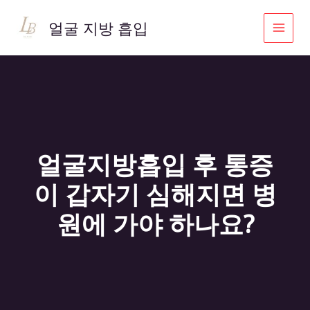
콘
텐
얼굴 지방 흡입
츠
로
건
너
뛰
기
얼굴지방흡입 후 통증
이 갑자기 심해지면 병
원에 가야 하나요?