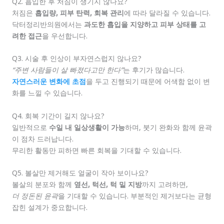
Q2. 흡입한 후 처짐이 생기지 않나요?
처짐은
흡입량, 피부 탄력, 회복 관리
에 따라 달라질 수 있습니다.
닥터정리반의원에서는
과도한 흡입을 지양하고 피부 상태를 고
려한 접근
을 우선합니다.
Q3. 시술 후 인상이 부자연스럽지 않나요?
“주변 사람들이 살 빠졌다고만 한다”
는 후기가 많습니다.
자연스러운 변화에 초점
을 두고 진행되기 때문에 어색함 없이 변
화를 느낄 수 있습니다.
Q4. 회복 기간이 길지 않나요?
일반적으로
수일 내 일상생활이 가능
하며, 붓기 완화와 함께 윤곽
이 점차 드러납니다.
무리한 활동만 피하면 빠른 회복을 기대할 수 있습니다.
Q5. 볼살만 제거해도 얼굴이 작아 보이나요?
볼살의 분포와 함께
옆선, 턱선, 턱 밑 지방
까지 고려하면,
더 정돈된 윤곽
을 기대할 수 있습니다. 부분적인 제거보다는 균형
잡힌 설계가 중요합니다.