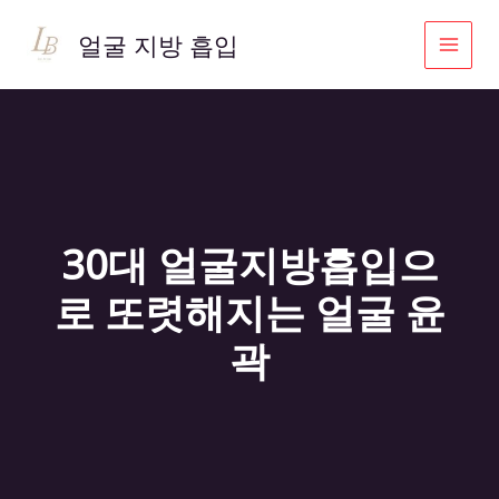
콘
텐
얼굴 지방 흡입
츠
로
건
너
뛰
기
30대 얼굴지방흡입으
로 또렷해지는 얼굴 윤
곽