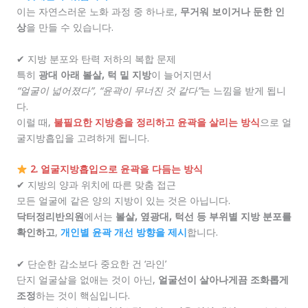
이는 자연스러운 노화 과정 중 하나로,
무거워 보이거나 둔한 인
상
을 만들 수 있습니다.
✔ 지방 분포와 탄력 저하의 복합 문제
특히
광대 아래 볼살, 턱 밑 지방
이 늘어지면서
“얼굴이 넓어졌다”, “윤곽이 무너진 것 같다”
는 느낌을 받게 됩니
다.
이럴 때,
불필요한 지방층을 정리하고 윤곽을 살리는 방식
으로 얼
굴지방흡입을 고려하게 됩니다.
2. 얼굴지방흡입으로 윤곽을 다듬는 방식
✔ 지방의 양과 위치에 따른 맞춤 접근
모든 얼굴에 같은 양의 지방이 있는 것은 아닙니다.
닥터정리반의원
에서는
볼살, 옆광대, 턱선 등 부위별 지방 분포를
확인하고
,
개인별 윤곽 개선 방향을 제시
합니다.
✔ 단순한 감소보다 중요한 건 ‘라인’
단지 얼굴살을 없애는 것이 아닌,
얼굴선이 살아나게끔 조화롭게
조정
하는 것이 핵심입니다.