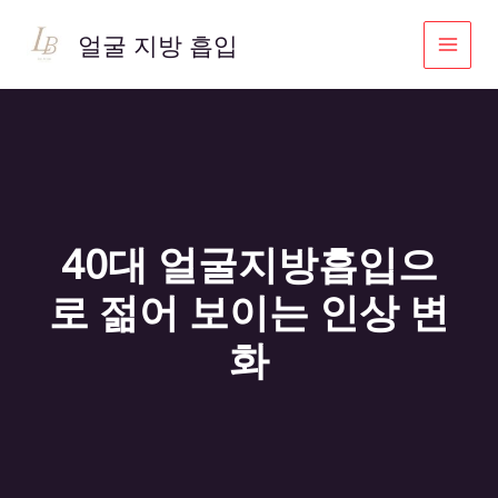
콘
텐
얼굴 지방 흡입
츠
로
건
너
뛰
기
40대 얼굴지방흡입으
로 젊어 보이는 인상 변
화