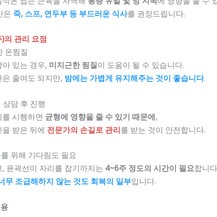
음식은 씹는 근육을 자극해
통증 유발 및 멍 지속
에 영향을 줄 수 
주간은
죽, 스프, 연두부 등 부드러운 식사
를 권장드립니다.
주)의 관리 요점
한 온찜질
아 있는 경우,
미지근한 찜질
이 도움이 될 수 있습니다.
간은 줄여도 되지만,
밤에는 가볍게 유지해주는 것이 좋습니다
.
 상담 후 진행
지를 시행하면
균형에 영향을 줄 수 있기 때문에
,
인을 받은 뒤에
전문가의 손길로 관리
를 받는 것이 안전합니다.
화를 위해 기다림도 필요
고, 윤곽선이 자리를 잡기까지는
4~6주 정도의 시간이 필요
합니다
너무 조급해하지 않는 것도 회복의 일부
입니다.
인용