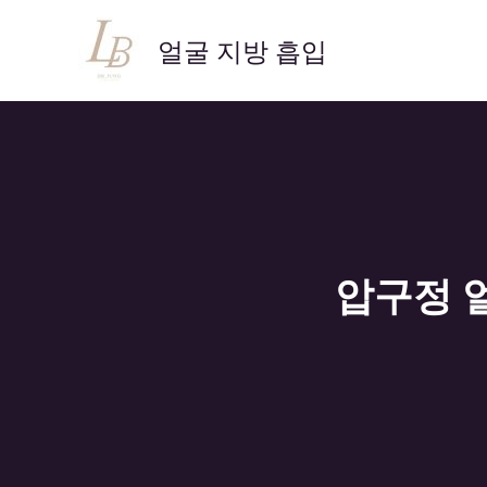
콘
텐
얼굴 지방 흡입
츠
로
건
너
뛰
기
압구정 