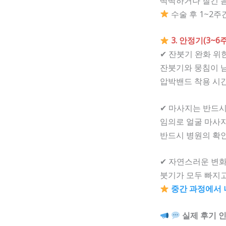
딱딱하거나 질긴 
수술 후 1~2
3. 안정기(3~6
✔ 잔붓기 완화 위
잔붓기와 뭉침이 남
압박밴드 착용 시
✔ 마사지는 반드시
임의로 얼굴 마사
반드시 병원의 확
✔ 자연스러운 변
붓기가 모두 빠지
중간 과정에서 
실제 후기 