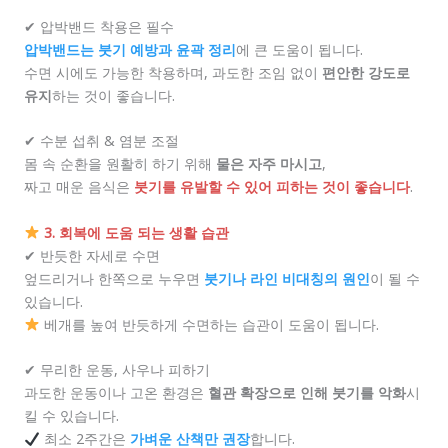
✔ 압박밴드 착용은 필수
압박밴드는 붓기 예방과 윤곽 정리
에 큰 도움이 됩니다.
수면 시에도 가능한 착용하며, 과도한 조임 없이
편안한 강도로
유지
하는 것이 좋습니다.
✔ 수분 섭취 & 염분 조절
몸 속 순환을 원활히 하기 위해
물은 자주 마시고
,
짜고 매운 음식은
붓기를 유발할 수 있어 피하는 것이 좋습니다
.
3. 회복에 도움 되는 생활 습관
✔ 반듯한 자세로 수면
엎드리거나 한쪽으로 누우면
붓기나 라인 비대칭의 원인
이 될 수
있습니다.
베개를 높여 반듯하게 수면하는 습관이 도움이 됩니다.
✔ 무리한 운동, 사우나 피하기
과도한 운동이나 고온 환경은
혈관 확장으로 인해 붓기를 악화
시
킬 수 있습니다.
최소 2주간은
가벼운 산책만 권장
합니다.