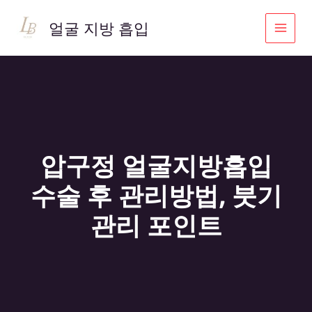
콘
텐
얼굴 지방 흡입
츠
로
건
너
뛰
기
압구정 얼굴지방흡입
수술 후 관리방법, 붓기
관리 포인트