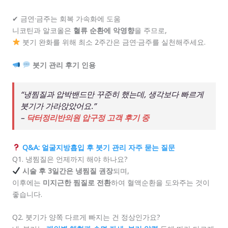
✔ 금연·금주는 회복 가속화에 도움
니코틴과 알코올은
혈류 순환에 악영향
을 주므로,
붓기 완화를 위해 최소 2주간은 금연·금주를 실천해주세요.
붓기 관리 후기 인용
“냉찜질과 압박밴드만 꾸준히 했는데, 생각보다 빠르게
붓기가 가라앉았어요.”
–
닥터정리반의원 압구정 고객 후기 중
Q&A: 얼굴지방흡입 후 붓기 관리 자주 묻는 질문
Q1. 냉찜질은 언제까지 해야 하나요?
시술 후 3일간은 냉찜질 권장
되며,
이후에는
미지근한 찜질로 전환
하여 혈액순환을 도와주는 것이
좋습니다.
Q2. 붓기가 양쪽 다르게 빠지는 건 정상인가요?