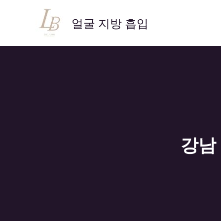
콘
텐
얼굴 지방 흡입
츠
로
건
너
뛰
기
강남