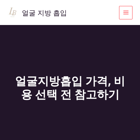
콘
텐
얼굴 지방 흡입
츠
로
건
너
뛰
기
얼굴지방흡입 가격, 비
용 선택 전 참고하기