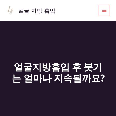
콘
텐
얼굴 지방 흡입
츠
로
건
너
뛰
기
얼굴지방흡입 후 붓기
는 얼마나 지속될까요?