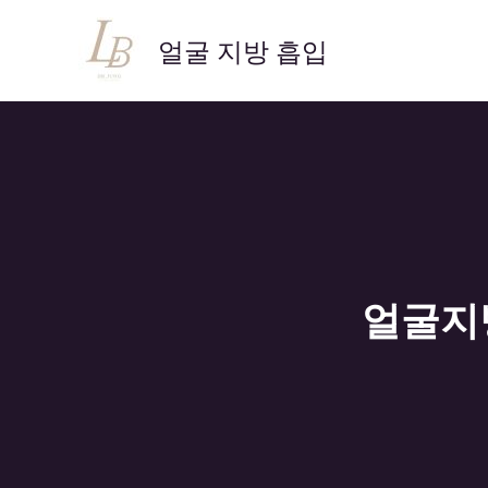
콘
텐
얼굴 지방 흡입
츠
로
건
너
뛰
기
얼굴지방