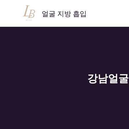
콘
텐
얼굴 지방 흡입
츠
로
건
너
뛰
기
강남얼굴