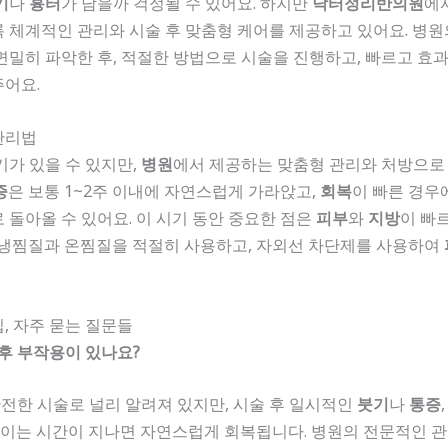
기
나
흉터
가 남을까 걱정될 수 있어요. 하지만
닥터정리반의원
에
 체계적인 관리와 시술 후 맞춤형 케어를 제공하고 있어요. 병
면밀히 파악한 후, 적절한 방법으로 시술을 진행하고, 빠르고 효
주어요.
관리법
기가 있을 수 있지만,
병원
에서 제공하는 맞춤형 관리와 처방으로
증
은 보통 1~2주 이내에 자연스럽게 가라앉고,
회복
이 빠른 경우
 돌아올 수 있어요. 이 시기 동안 중요한 점은
피부
와
지방
이 빠
 냉찜질과 온찜질을 적절히 사용하고, 자외선 차단제를 사용하여
입, 자주 묻는 질문들
 후 부작용이 있나요?
전한 시술로 널리 알려져 있지만, 시술 후 일시적인
붓기
나
통증
. 이는 시간이 지나면 자연스럽게 회복됩니다. 병원의 전문적인 