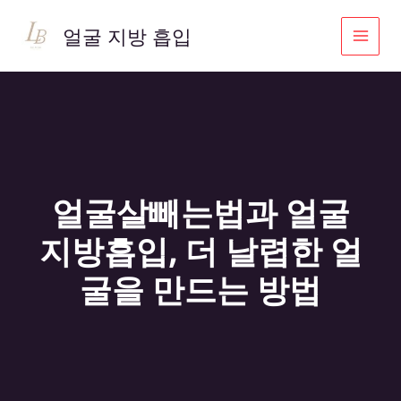
콘
텐
얼굴 지방 흡입
츠
로
건
너
뛰
기
얼굴살빼는법과 얼굴
지방흡입, 더 날렵한 얼
굴을 만드는 방법