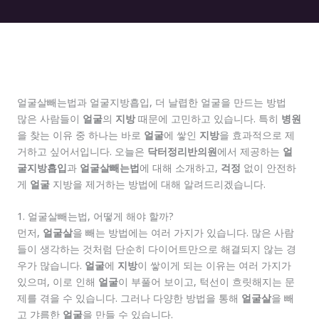
얼굴살빼는법과 얼굴지방흡입, 더 날렵한 얼굴을 만드는 방법
많은 사람들이
얼굴
의
지방
때문에 고민하고 있습니다. 특히
병원
을 찾는 이유 중 하나는 바로
얼굴
에 쌓인
지방
을 효과적으로 제
거하고 싶어서입니다. 오늘은
닥터정리반의원
에서 제공하는
얼
굴지방흡입
과
얼굴살빼는법
에 대해 소개하고,
걱정
없이 안전하
게
얼굴
지방을 제거하는 방법에 대해 알려드리겠습니다.
1. 얼굴살빼는법, 어떻게 해야 할까?
먼저,
얼굴살
을 빼는 방법에는 여러 가지가 있습니다. 많은 사람
들이 생각하는 것처럼 단순히 다이어트만으로 해결되지 않는 경
우가 많습니다.
얼굴
에
지방
이 쌓이게 되는 이유는 여러 가지가
있으며, 이로 인해
얼굴
이 부풀어 보이고, 턱선이 흐릿해지는 문
제를 겪을 수 있습니다. 그러나 다양한 방법을 통해
얼굴살
을 빼
고 갸름한
얼굴
을 만들 수 있습니다.