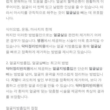
럽게 분해하는 데 도움을 줍니다. 얼굴의 혈액순환이 원활하게 이
루어지면, 얼굴이 더 탄력 있고 날렵한 인상을 줄 수 있습니다. 따
라서 마사지를 규칙적으로 해주는 것이
얼굴살
을 빼는 데 유효합
니다.
식이요법, 운동, 마사지의 한계
하지만 이러한 방법들만으로는
얼굴살
을 완전히 제거하기 어려
운 경우가 많습니다.
병원
에서 제공하는 시술이 더욱 효과적일 수
있습니다.
닥터정리반의원
에서는 얼굴 지방흡입을 통해
얼굴살
을 빠르고 정확하게 제거하는 방법을 제시하고 있습니다.
2. 얼굴지방흡입, 얼굴살빼는 최고의 방법
닥터정리반의원
에서 제공하는
얼굴지방흡입
은 단순히
얼굴살
을
빼는 방법을 넘어, 얼굴의 윤곽을 자연스럽게 정리하는 방법입니
다.
지방
이 과도하게 쌓인 부위만을 정확하게 제거하여, 보다 갸
름하고 선명한 얼굴 라인을 만들 수 있습니다.
닥터정리반의원
에
서는 각 환자의 얼굴에 맞는 맞춤형 시술을 제공하여 최상의 결과
를 보장합니다.
얼굴지방흡입의 장점