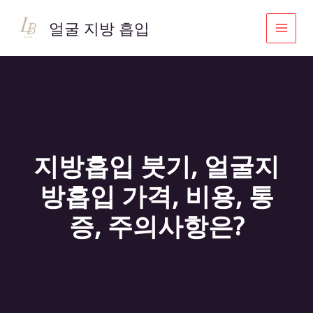
콘
텐
얼굴 지방 흡입
츠
로
건
너
뛰
기
지방흡입 붓기, 얼굴지
방흡입 가격, 비용, 통
증, 주의사항은?