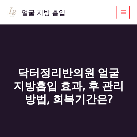
콘
텐
얼굴 지방 흡입
츠
로
건
너
뛰
기
닥터정리반의원 얼굴
지방흡입 효과, 후 관리
방법, 회복기간은?